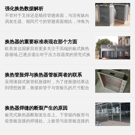
上，防腐、延展、热交换效率等性能指标进一
步提高等竞争优势，使得铝代铜在空调领域的
强化换热数据解析
应用前景日益明朗
不管对于叉排还是顺排管翅表面，与没有纵向
涡发生器、相同尺寸的管翅表面相比，冲角为
30的三角形小翼使空气流过管翅表面的压降减
小，而冲角为45的三角形小翼使空气流过管翅
表面的压降提高
换热器的重要标准表现在那个方面
欧美发达国家目前更多关注于高端的板式换热
器领域,已逐步退出对于压力容器类的管壳式换
热器产品,世界管壳式换热器的生产重心逐步转
移到以日本、韩国、印度、中国等亚洲国家
换热管胀焊与换热器管板两者的联系
采用液袋式胀管机胀接时，为了使胀接结果达
到理想效果，胀接前管子与管板孔的尺寸配合
在设计制造上必须符合较为严格的要求。只有
这样对于常规设计的贴胀+强度焊可采用先胀
后焊的方式，而对特殊设计的强度胀+强度焊
换热器焊缝的断裂产生的原因
则可采用先贴胀
​板壳式换热器断裂发生在上、下管箱内板管与
齿形板连接的焊缝处。上板管与齿形板连接的
焊缝全部断裂，齿形板焊缝尖端上卷，齿形板
局部相对于板束平面向外鼓凸，齿形板及齿形