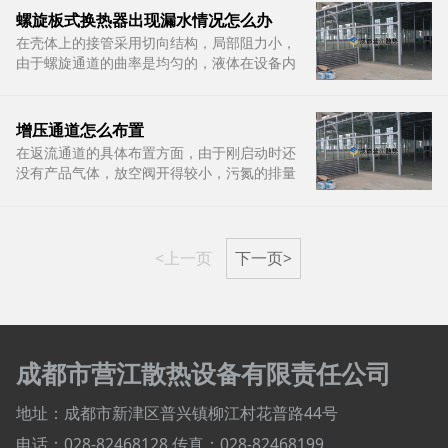
板焊缝表面无明显的机械损伤痕迹，齿形板与
螺旋板式换热器出现漏水情况怎么办
板束分开距离约为2mm
在壳体上的接管采用切向结构，局部阻力小，
由于螺旋通道的曲率是均匀的，液体在设备内
流动没有大的转向，总的阻力小，因而可提高
设计流速使之具备较高的传热能力
增压通道怎么布置
在返流通道的具体布置方面，由于刚启动时还
没有产品气体，放空阀开得较小，污氮的排量
大，所以在增压通道附近要多设置污氮通道。
对污氮抽量不多的塔，则在增压通道附近要设
置纯氮和氧通道，可把氮、氧放空阀开得大一
些
<上一页
下一页>
成都市营江散热设备有限责任公司
地址：成都市新津区普兴镇柳江村花普路44号
电话：028-82468128
传真：028-82468199