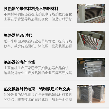
换热器的最佳材料是不锈钢材料
不同材料的换热器在该系统中传热系数的变化
主要在于管壁导热热阻的变化，但是它对于总
的传热热阻所占的比重较小，因此可以得出相
同规格的不同材质的换热器对于强制循环太阳
能热水系统传热过程影响较小
换热器的3G时代
​近年来中国热换器行业在节能增效、提高传热
效率、减少传热面积、降低压、提高装置热强
度方面取得了显著成效，但在信息化水平上行
业发展呈现出两极分化的趋势，即龙头企业信
息化发展水平一般较高，互联网技术应用范围
换热器的海外市场
较广，而一些中小型热换器企业则由于经济实
主要整机生产厂家已经开始换热器产品自供，
力较弱
这就使得专业生产换热器的企业不得不寻找其
它销售市场。国内销售市场的再次收紧，更多
的换热器企业将目标放在了海外市场。主要出
口到欧洲、美洲、非洲，而且每年出口额占到
热交换器时代结束，铝制板翅式热交换器取代地位
公司内部销售额的30%
制冷设备的铝代铜是近年来家电领域材料替代
的热点，随着技术的日趋成熟，加上合金铝制
管路及配件具备空调制冷管材成本节约30%以