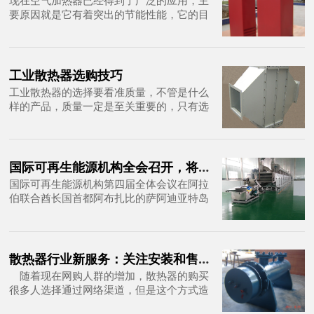
要原因就是它有着突出的节能性能，它的目
的主要是对空气进行加热，现在随着各大工
程的需求量不断增加，节能是我们需要考虑
的一个重要事项。那么空气加热器是如何做
到节能的呢，今天我们来详细了解下
工业散热器选购技巧
工业散热器的选择要看准质量，不管是什么
样的产品，质量一定是至关重要的，只有选
择好的质量，最后才能够更好的运用，质量
的好坏通常跟使用的寿命也是挂钩的，因此
要选择好质量的散热器，同时也可以增加散
热器的使用寿命。
国际可再生能源机构全会召开，将推广可再生项目
国际可再生能源机构第四届全体会议在阿拉
伯联合酋长国首都阿布扎比的萨阿迪亚特岛
开始举行，主办国代表在开幕式上表示将斥
巨资推广可再生能源项目
散热器行业新服务：关注安装和售后才能有大发展
随着现在网购人群的增加，散热器的购买
很多人选择通过网络渠道，但是这个方式造
成很多人在购买的时候只注重产品样式及质