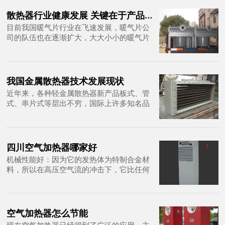
散热器行业健康发展 关键在于产品质量
目前我国暖气片行业在飞速发展，暖气片公
司的队伍也在逐渐扩大，大大小小的暖气片
公司不下几十家，就拿北京暖气片公司来
说，由早前的几家短短几年发展到了几十家
我国金属散热器技术发展现状
近年来，各种轻金属散热器新产品板式、管
式、串片式等层出不穷，国际上许多知名品
牌散热器进入国内市场。但是，制约钢制散
热器的关键技术难题仍未彻底解决耐腐蚀问
题、承载压力低问题、热媒量过大问题
四川空气加热器哪家好
机械性能好：因为它的发热体为特制合金材
料，所以在高压空气流的冲击下，它比任何
发热体的机械性能和强度都好，这对于需要
长时间连续不断对空气加温的系统和附件试
验更具有优越性
空气加热器怎么节能
现在空气加热器已经得到了广泛的应用，主